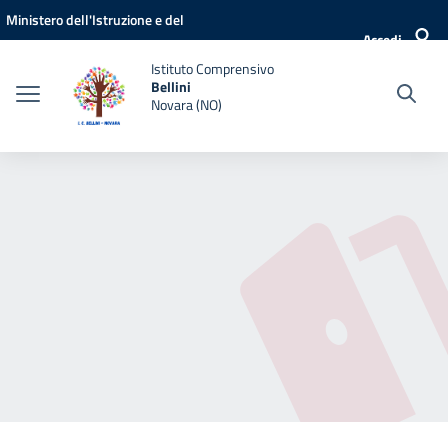
Vai ai contenuti
Vai al menu di navigazione
Vai al footer
Ministero dell'Istruzione e del
Accedi
Merito
Istituto Comprensivo
Bellini
Novara (NO)