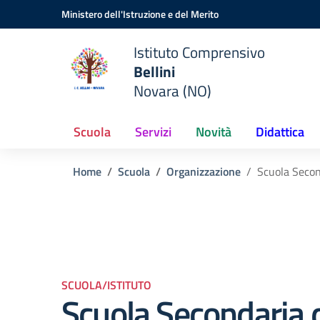
Vai ai contenuti
Vai al menu di navigazione
Vai al footer
Ministero dell'Istruzione e del Merito
Istituto Comprensivo
Bellini
Novara (NO)
Scuola
Servizi
Novità
Didattica
Home
Scuola
Organizzazione
Scuola Secon
SCUOLA/ISTITUTO
Scuola Secondaria 