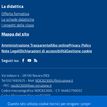
La didattica
Offerta formativa
Le schede didattiche
I progetti delle classi
Mappa del sito
Amministrazione Trasparente
Albo online
Privacy Policy
Note Legali
Dichiarazioni di accessibilità
Gestione cookie
Seguici su:
Via Vallauri 4
-
28100 Novara (NO)
Tel 0321692625
- Mail:
NOIC82300L@istruzione.it
- PEC:
noic82300l@pec.istruzione.it
Codice meccanografico: NOIC82300L
- C.F. 94062750032
Codice Meccanografico: noic82300l
Questo sito utilizza cookie tecnici per erogare i propri