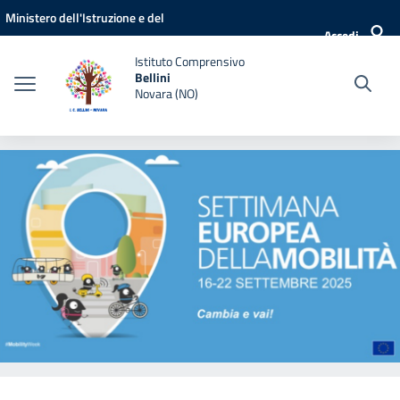
Vai ai contenuti
Vai al menu di navigazione
Vai al footer
Ministero dell'Istruzione e del
Accedi
Merito
Istituto Comprensivo
Bellini
Novara (NO)