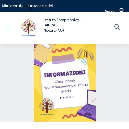
Vai ai contenuti
Vai al menu di navigazione
Vai al footer
Ministero dell'Istruzione e del
Accedi
Merito
Istituto Comprensivo
Bellini
Novara (NO)