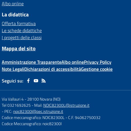
Albo online
La didattica
Offerta formativa
Le schede didattiche
I progetti delle classi
Mappa del sito
Amministrazione Trasparente
Albo online
Privacy Policy
Note Legali
Dichiarazioni di accessibilità
Gestione cookie
Seguici su:
Via Vallauri 4
-
28100 Novara (NO)
Tel 0321692625
- Mail:
NOIC82300L@istruzione.it
- PEC:
noic82300l@pec.istruzione.it
Codice meccanografico: NOIC82300L
- C.F. 94062750032
Codice Meccanografico: noic82300l