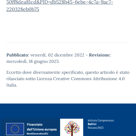
50ff8dea81cd&PID=db528b45-6ebe-4c7a-9ac7-
220328eb0b75
Pubblicato:
venerdì, 02 dicembre 2022
-
Revisione:
mercoledì, 18 giugno 2025
Eccetto dove diversamente specificato, questo articolo è stato
rilasciato sotto
Licenza Creative Commons Attribuzione 4.0
Italia.
Istituto Comprensivo
Bellini
Novara (NO)