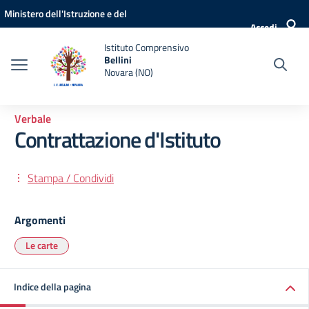
Vai ai contenuti
Vai al menu di navigazione
Vai al footer
Ministero dell'Istruzione e del
Accedi
Merito
Istituto Comprensivo
Bellini
Novara (NO)
Verbale
Contrattazione d'Istituto
Stampa / Condividi
Argomenti
Le carte
Indice della pagina